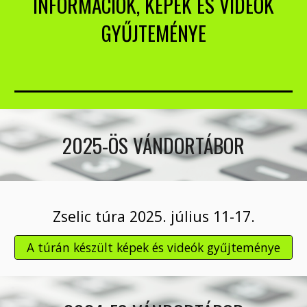
INFORMÁCIÓK, KÉPEK ÉS VIDEÓK
GYŰJTEMÉNYE
202
5
-
ÖS
VÁNDORTÁBOR
Zselic
túra 202
5
.
július
11
-1
7
.
A túrán készült képek és videók gyűjteménye