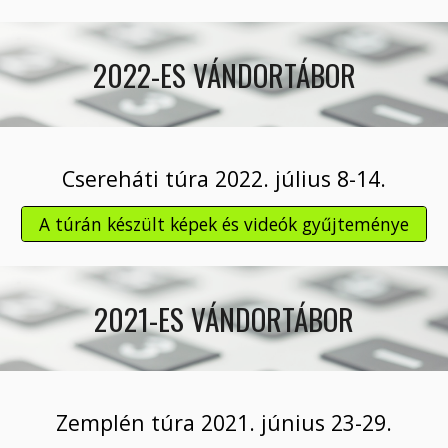
2022-ES VÁNDORTÁBOR
Csereháti
túra 202
2
. jú
l
ius
8
-
14
.
A túrán készült képek és videók gyűjteménye
2021-ES VÁNDORTÁBOR
Zemplén
túra 202
1
. jú
n
ius
23
-
29
.